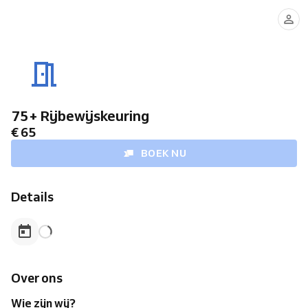
75+ Rijbewijskeuring
€ 65
BOEK NU
Details
Over ons
Wie zijn wij?